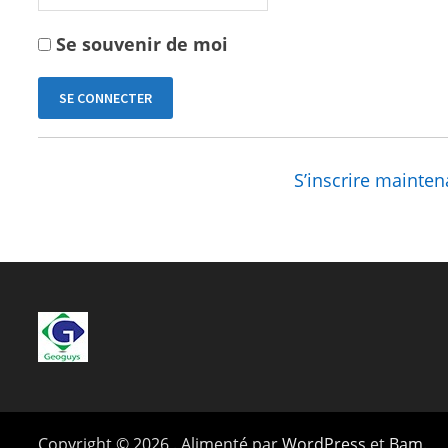
Se souvenir de moi
S’inscrire mainten
Copyright © 2026
. Alimenté par
WordPress
et
Bam
.