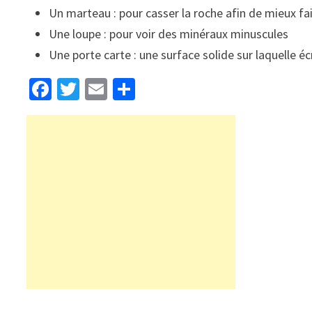
Un marteau : pour casser la roche afin de mieux fa
Une loupe : pour voir des minéraux minuscules
Une porte carte : une surface solide sur laquelle écr
Fa
T
E
S
ce
wi
m
h
b
tt
ai
ar
o
er
l
e
o
k