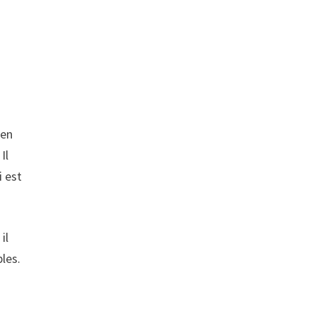
 en
Il
i est
il
les.