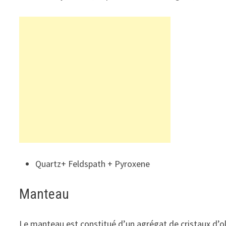
Quartz+ Feldspath + Pyroxene
Manteau
Le manteau est constitué d’un agrégat de cristaux d’oli