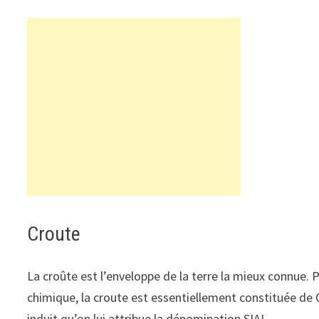
Croute
La croûte est l’enveloppe de la terre la mieux connue. 
chimique, la croute est essentiellement constituée de O
induit qu’on lui attribue la dénomination SIAL.