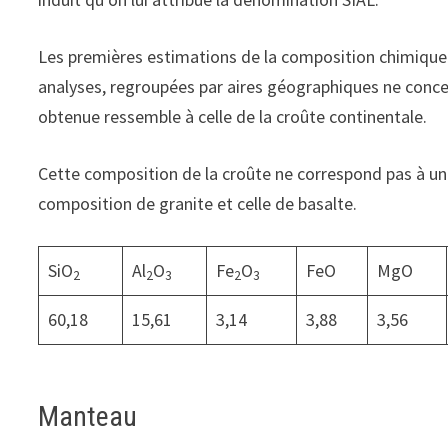
Les premières estimations de la composition chimique
analyses, regroupées par aires géographiques ne conc
obtenue ressemble à celle de la croûte continentale.
Cette composition de la croûte ne correspond pas à un
composition de granite et celle de basalte.
SiO
Al
O
Fe
O
FeO
MgO
2
2
3
2
3
60,18
15,61
3,14
3,88
3,56
Manteau