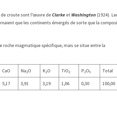
 de croute sont l’œuvre de
Clarke
et
Washington
(1924). Le
ernaient que les continents émergés de sorte que la compos
e roche magmatique spécifique, mais se situe entre la
CaO
Na
O
K
O
TiO
P
O
Total
2
2
2
2
5
5,17
3,91
3,19
1,06
0,30
100,00