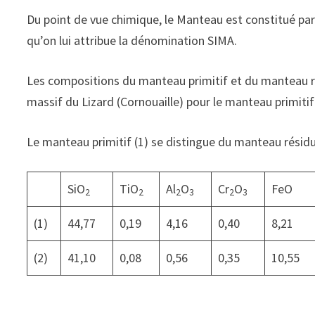
Du point de vue chimique, le Manteau est constitué pa
qu’on lui attribue la dénomination SIMA.
Les compositions du manteau primitif et du manteau ré
massif du Lizard (Cornouaille) pour le manteau primitif
Le manteau primitif (1) se distingue du manteau résidue
SiO
TiO
Al
O
Cr
O
FeO
2
2
2
3
2
3
(1)
44,77
0,19
4,16
0,40
8,21
(2)
41,10
0,08
0,56
0,35
10,55