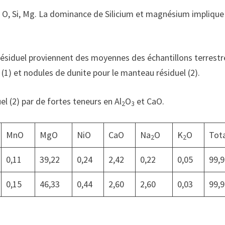
r O, Si, Mg. La dominance de Silicium et magnésium implique
siduel proviennent des moyennes des échantillons terrestre
 (1) et nodules de dunite pour le manteau résiduel (2).
l (2) par de fortes teneurs en Al
O
et CaO.
2
3
MnO
MgO
NiO
CaO
Na
O
K
O
Tot
2
2
0,11
39,22
0,24
2,42
0,22
0,05
99,
0,15
46,33
0,44
2,60
2,60
0,03
99,