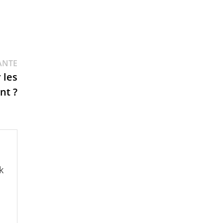
ANTE
 les
nt ?
k