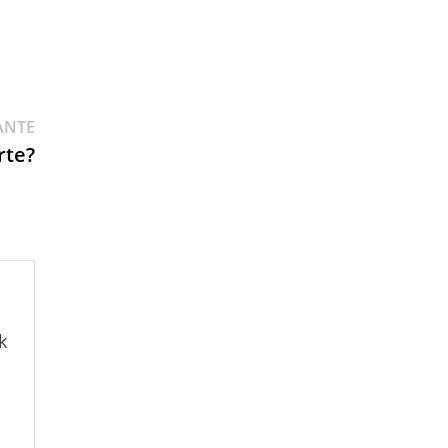
ANTE
rte?
k