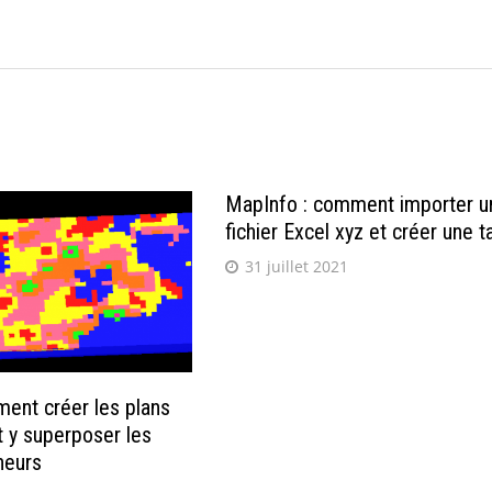
→
MapInfo : comment importer u
fichier Excel xyz et créer une t
31 juillet 2021
ent créer les plans
t y superposer les
neurs