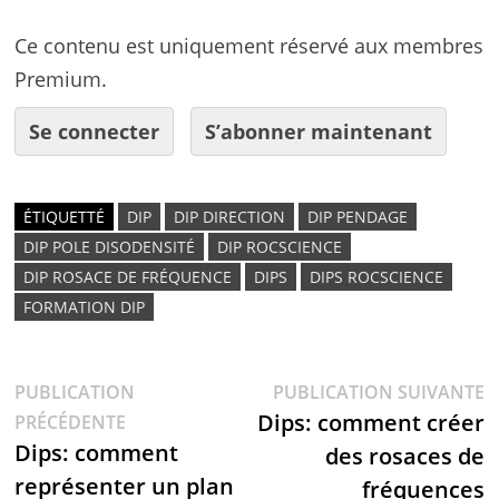
Ce contenu est uniquement réservé aux membres
Premium.
Se connecter
S’abonner maintenant
ÉTIQUETTÉ
DIP
DIP DIRECTION
DIP PENDAGE
DIP POLE DISODENSITÉ
DIP ROCSCIENCE
DIP ROSACE DE FRÉQUENCE
DIPS
DIPS ROCSCIENCE
FORMATION DIP
PUBLICATION
PUBLICATION SUIVANTE
Dips: comment créer
PRÉCÉDENTE
Dips: comment
des rosaces de
représenter un plan
fréquences