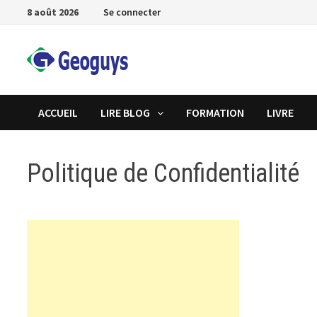
Passer
8 août 2026
Se connecter
au
contenu
ACCUEIL
LIRE BLOG
FORMATION
LIVRE
Politique de Confidentialité