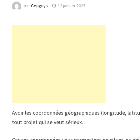
par
Geoguys
12 janvier 2023
Avoir les coordonnées géographiques (longitude, latit
tout projet qui se veut sérieux.
Car ces coordonnées vous permettent de situer les obj