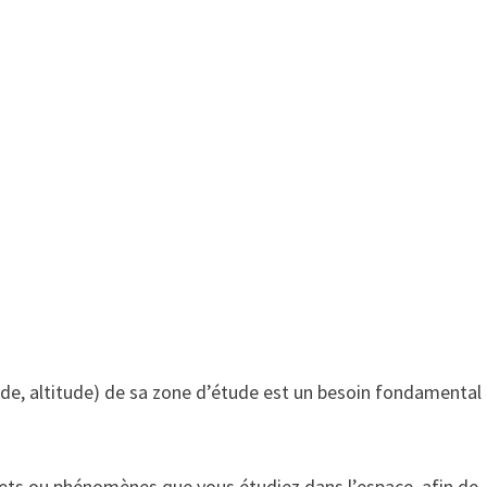
ude, altitude) de sa zone d’étude est un besoin fondamental
ets ou phénomènes que vous étudiez dans l’espace, afin de