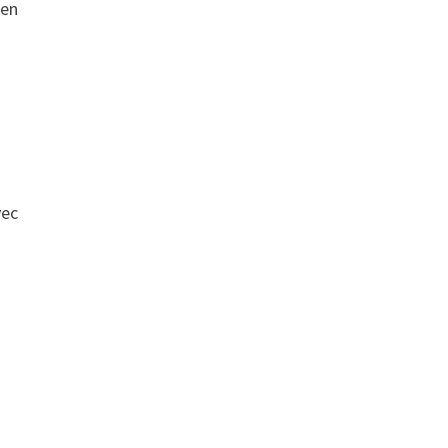
 en
vec