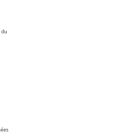
s du
nées