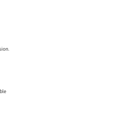
sion.
ble