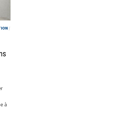
TION
/
ans
er
se à