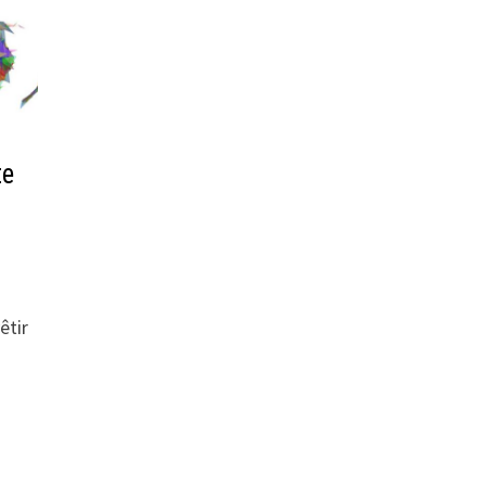
te
êtir