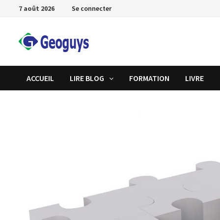
Passer
7 août 2026
Se connecter
au
contenu
ACCUEIL
LIRE BLOG
FORMATION
LIVRE