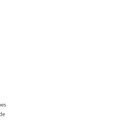
bes
 de